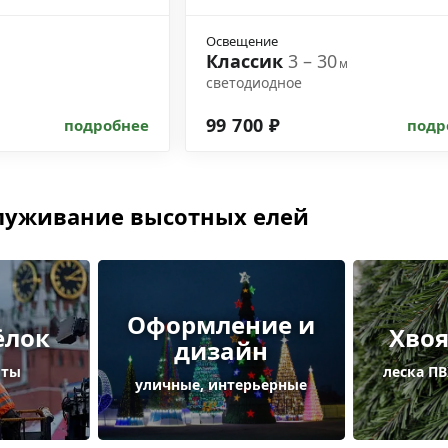
Освещение
Классик
3 – 30
м
м
светодиодное
99 700 ₽
подробнее
подр
служивание высотных елей
Оформление и
ёлок
Хвоя
дизайн
оты
леска ПВ
уличные, интерьерные