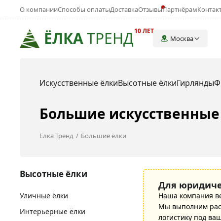
О компании
Способы оплаты
Доставка
Отзывы
Партнёрам
Контак
10 ЛЕТ
ЁЛКА
ТРЕНД
Москва
Искусственные ёлки
Высотные ёлки
Гирлянды
Ф
Большие искусственные 
Ёлка Тренд
Большие ёлки
Высотные ёлки
Для юридиче
Уличные ёлки
Наша компания в
Мы выполним расч
Интерьерные ёлки
логистику под ва