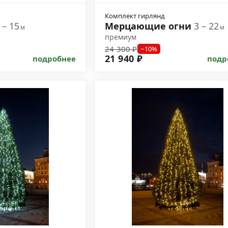
Комплект гирлянд
 – 15
Мерцающие огни
3 – 22
м
м
премиум
24 300 ₽
−10%
21 940 ₽
подробнее
подр