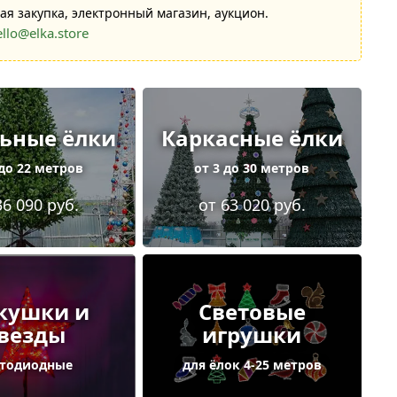
ая закупка, электронный магазин, аукцион.
ello@elka.store
ьные ёлки
Каркасные ёлки
 до 22 метров
от 3 до 30 метров
36 090 руб.
от 63 020 руб.
кушки и
Световые
везды
игрушки
етодиодные
для ёлок 4-25 метров