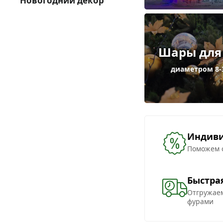
Новогодний декор
Шары для
диаметром 8-
Индиви
Поможем с
Быстра
Отгружаем
фурами