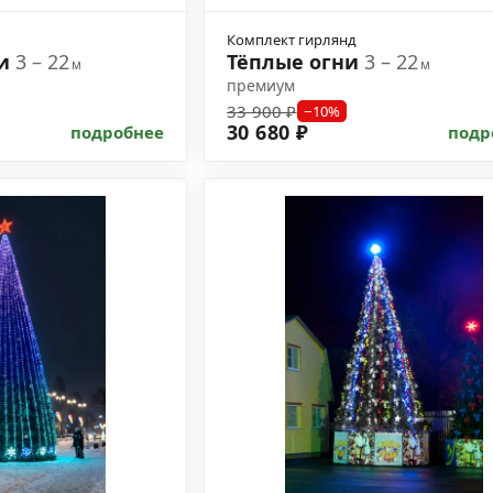
Комплект гирлянд
ни
3 – 22
Тёплые огни
3 – 22
м
м
премиум
33 900 ₽
−10%
30 680 ₽
подробнее
подр