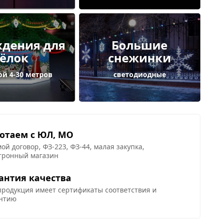
дения для
Большие
ёлок
снежинки
ой 4-30 метров
светодиодные
отаем с ЮЛ, МО
ой договор, ФЗ-223, ФЗ-44, малая закупка,
тронный магазин
антия качества
продукция имеет сертификаты соответствия и
нтию