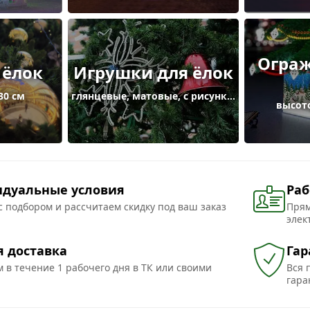
Ограж
 ёлок
Игрушки для ёлок
30 см
глянцевые, матовые, с рисунком
высот
дуальные условия
Раб
 подбором и рассчитаем скидку под ваш заказ
Прям
элек
я доставка
Гар
 в течение 1 рабочего дня в ТК или своими
Вся 
гара