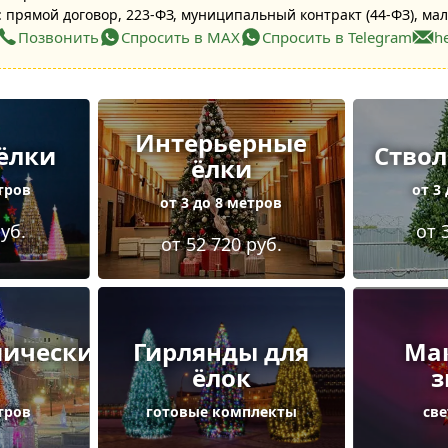
 прямой договор, 223-ФЗ, муниципальный контракт (44-ФЗ), мал
Позвонить
Спросить в MAX
Спросить в Telegram
h
Интерьерные
ёлки
Ствол
ёлки
етров
от 3
от 3 до 8 метров
руб.
от 
от 52 720 руб.
мические
Гирлянды для
Ма
ёлок
з
етров
готовые комплекты
св