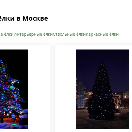
ёлки в Москве
е ёлки
Интерьерные ёлки
Ствольные ёлки
Каркасные ёлки