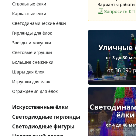
Ствольные ёлки
Варианты работы:
Запросить КП
Каркасные ёлки
Светодинамические ёлки
Гирлянды для ёлок
Звёзды и макушки
Уличные 
Световые игрушки
от 3 до 30 м
Большие снежинки
от 36 090 
Шары для ёлок
Игрушки для ёлок
Ограждения для ёлок
Светодина
Искусственные ёлки
ёлки
Светодиодные гирлянды
от 4 до 48 м
Светодиодные фигуры