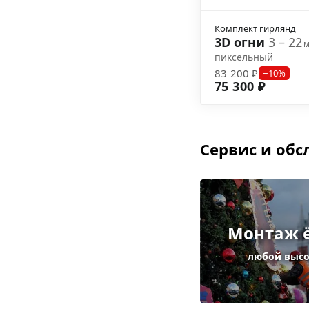
Комплект гирлянд
3D огни
3 – 22
пиксельный
83 200 ₽
−10%
75 300 ₽
Сервис и об
Монтаж 
любой выс