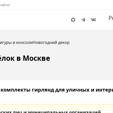
ты
Блог
Р
игуры и консоли
Новогодний декор
лок в Москве
комплекты гирлянд для уличных и интерье
ских лиц и муниципальных организаций