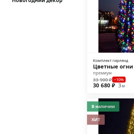
Новогодний декор
Комплект гирлянд
Цветные огн
премиум
33 900 ₽
−10%
30 680 ₽
3
м
В наличии
ХИТ