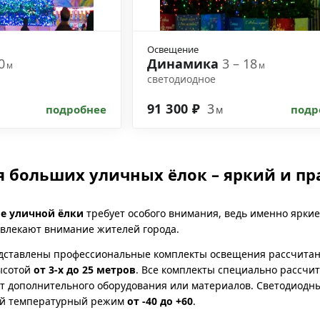
Освещение
20
Динамика
3 – 18
м
м
светодиодное
91 300 ₽
3
подробнее
подр
м
 больших уличных ёлок – яркий и пр
е уличной ёлки
требует особого внимания, ведь именно яркие
влекают внимание жителей города.
едставлены профессиональные комплекты освещения рассчитан
сотой
от 3-х до 25 метров
. Все комплекты специально рассчи
ют дополнительного оборудования или материалов. Светодио
ий температурный режим
от -40 до +60
.