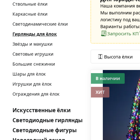
Ствольные ёлки
Наша компания в
Мы выполним расч
Каркасные ёлки
логистику под ва
Светодинамические ёлки
Варианты работы:
Запросить КП
Гирлянды для ёлок
Звёзды и макушки
Световые игрушки
Высота ёлки
Большие снежинки
Шары для ёлок
В наличии
Игрушки для ёлок
ХИТ
Ограждения для ёлок
Искусственные ёлки
Светодиодные гирлянды
Светодиодные фигуры