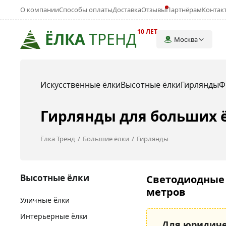
О компании
Способы оплаты
Доставка
Отзывы
Партнёрам
Контак
10 ЛЕТ
ЁЛКА
ТРЕНД
Москва
Искусственные ёлки
Высотные ёлки
Гирлянды
Ф
Гирлянды для больших ё
Ёлка Тренд
Большие ёлки
Гирлянды
Высотные ёлки
Светодиодные 
метров
Уличные ёлки
Интерьерные ёлки
Для юридиче