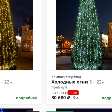
Комплект гирлянд
 – 22
Холодные огни
3 – 22
м
м
премиум
33 900 ₽
−10%
30 680 ₽
3
подробнее
подр
м