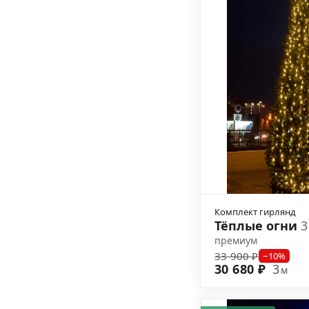
Комплект гирлянд
Тёплые огни
3
премиум
33 900 ₽
−10%
30 680 ₽
3
м