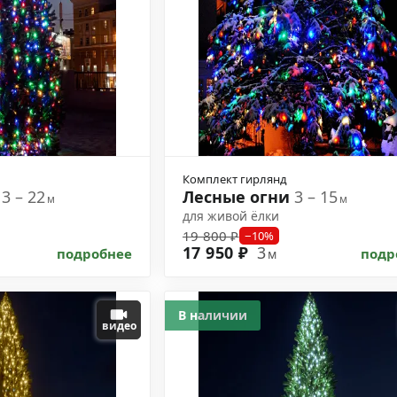
Комплект гирлянд
и
3 – 22
Лесные огни
3 – 15
м
м
для живой ёлки
19 800 ₽
−10%
17 950 ₽
3
подробнее
подр
м
В наличии
видео