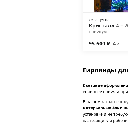
Освещение
Кристалл
4 – 
премиум
95 600 ₽
4
м
Гирлянды для
Световое оформлени
вечернее время и при
В нашем каталоге пр
интерьерные ёлки
вы
установке и не требу
влагозащиту и рабоч