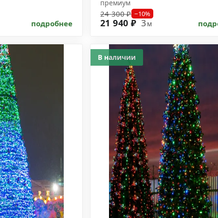
премиум
24 300 ₽
−10%
21 940 ₽
3
подробнее
подр
м
В наличии