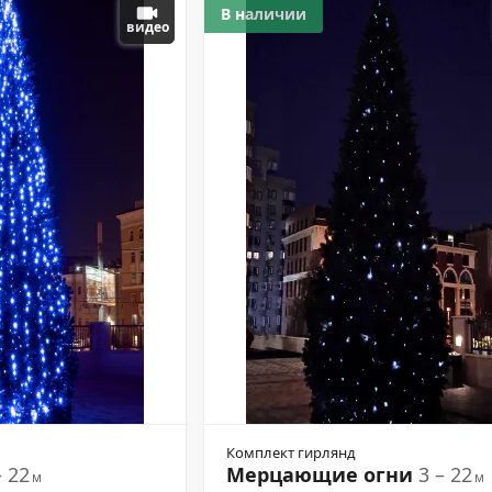
В наличии
видео
Комплект гирлянд
– 22
Мерцающие огни
3 – 22
м
м