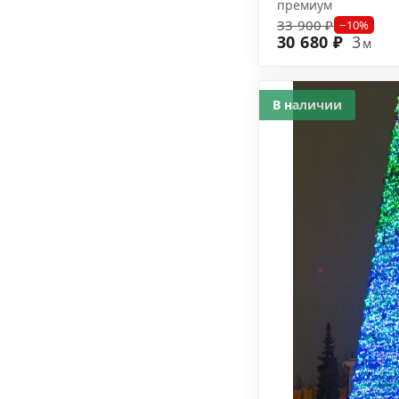
премиум
33 900 ₽
−10%
30 680 ₽
3
м
В наличии