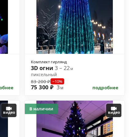
Комплект гирлянд
3D огни
3 – 22
м
пиксельный
83 200 ₽
−10%
75 300 ₽
3
обнее
подробнее
м
В наличии
видео
видео