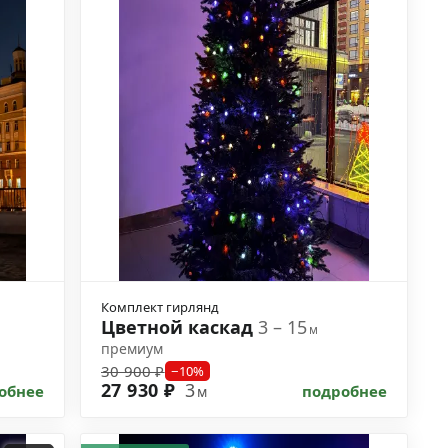
Комплект гирлянд
Цветной каскад
3 – 15
м
премиум
30 900 ₽
−10%
27 930 ₽
3
обнее
подробнее
м