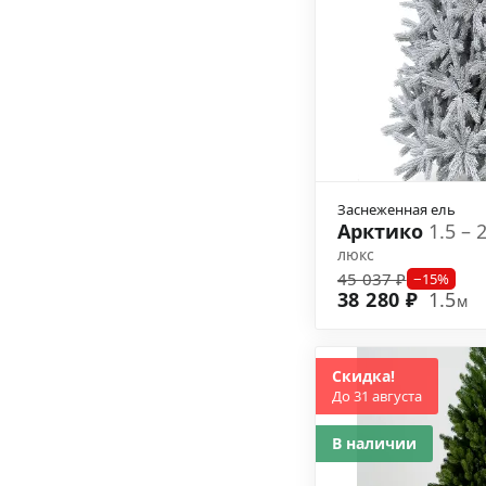
Заснеженная ель
Арктико
1.5 – 
люкс
45 037 ₽
−15%
38 280 ₽
1.5
м
Скидка!
До 31 августа
В наличии