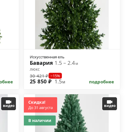
Искусственная ель
Бавария
1.5 – 2.4
м
люкс
30 421 ₽
−15%
25 850 ₽
1.5
обнее
подробнее
м
Скидка!
видео
видео
До 31 августа
В наличии