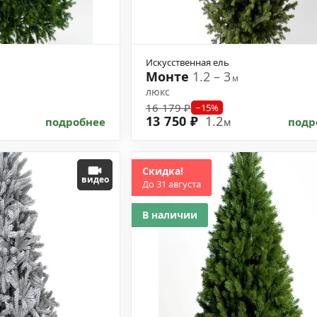
Искусственная ель
Монте
1.2 – 3
м
люкс
16 179 ₽
−15%
13 750 ₽
1.2
подробнее
подр
м
Скидка!
видео
До 31 августа
В наличии