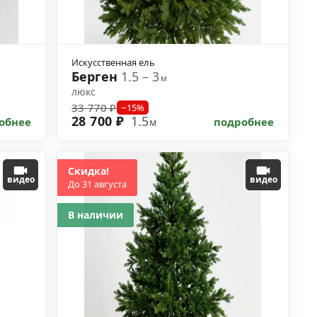
Искусственная ель
Берген
1.5 – 3
м
люкс
33 770 ₽
−15%
28 700 ₽
1.5
обнее
подробнее
м
Скидка!
видео
видео
До 31 августа
В наличии