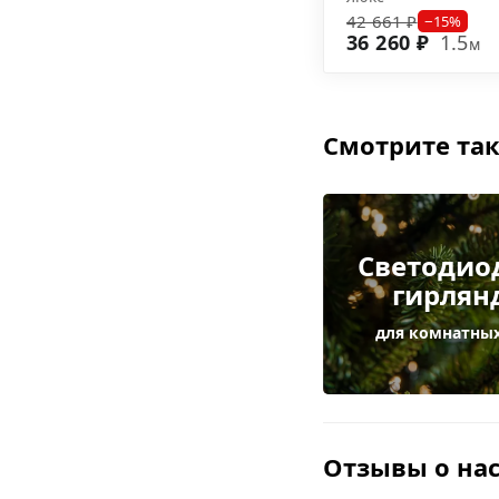
42 661 ₽
−15%
36 260 ₽
1.5
м
Смотрите так
Светодио
гирлян
для комнатных
Отзывы о на