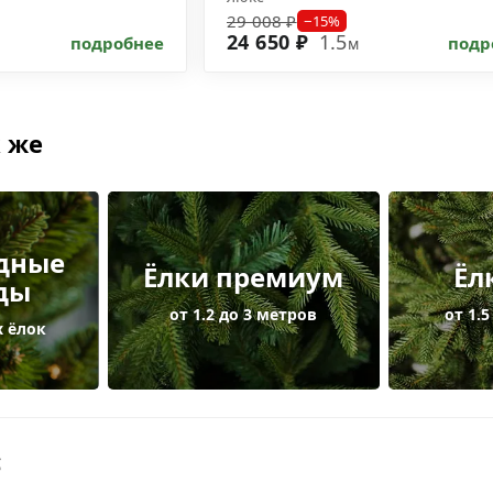
29 008 ₽
−15%
24 650 ₽
1.5
подробнее
подр
м
 же
дные
Ёлки премиум
Ёл
ды
от 1.2 до 3 метров
от 1.5
 ёлок
с