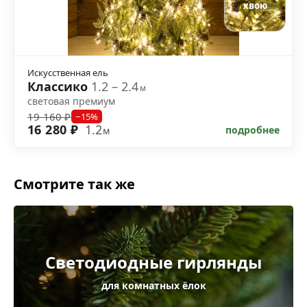
хвою
Искусственная ель
Классико
1.2 – 2.4
м
световая премиум
19 160 ₽
−15%
16 280 ₽
1.2
подробнее
м
Смотрите так же
Светодиодные гирлянды
для комнатных ёлок