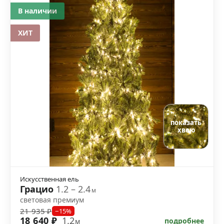
В наличии
ХИТ
показать
хвою
Искусственная ель
Грацио
1.2 – 2.4
м
световая премиум
21 935 ₽
−15%
18 640 ₽
1.2
подробнее
м