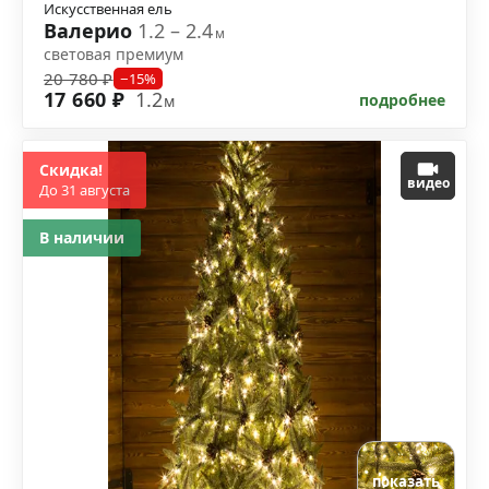
Искусственная ель
Валерио
1.2 – 2.4
м
световая премиум
20 780 ₽
−15%
17 660 ₽
1.2
подробнее
м
Скидка!
видео
До 31 августа
В наличии
показать