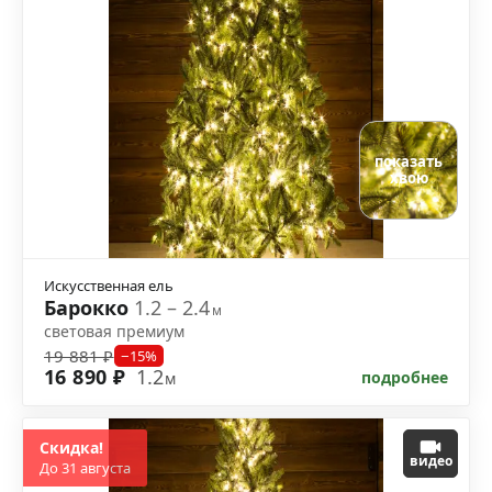
показать
хвою
Искусственная ель
Барокко
1.2 – 2.4
м
световая премиум
19 881 ₽
−15%
16 890 ₽
1.2
подробнее
м
Скидка!
видео
До 31 августа