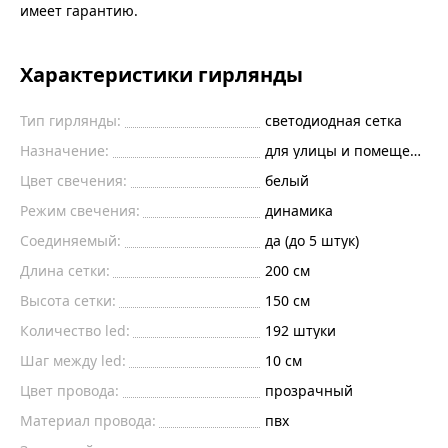
имеет гарантию.
Характеристики гирлянды
Тип гирлянды:
светодиодная сетка
Назначение:
для улицы и помещений
Цвет свечения:
белый
Режим свечения:
динамика
Соединяемый:
да (до 5 штук)
Длина сетки:
200
см
Высота сетки:
150
см
Количество led:
192
штуки
Шаг между led:
10
см
Цвет провода:
прозрачный
Материал провода:
пвх