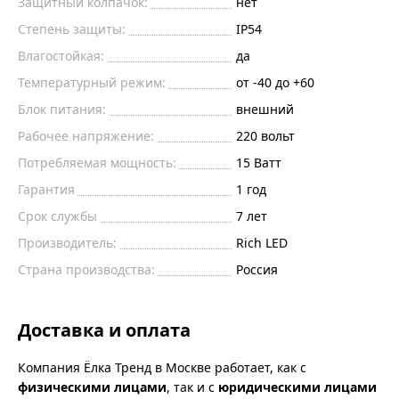
Защитный колпачок:
нет
Степень защиты:
IP54
Влагостойкая:
да
Температурный режим:
от -40 до +60
Блок питания:
внешний
Рабочее напряжение:
220
вольт
Потребляемая мощность:
15
Ватт
Гарантия
1 год
Срок службы
7 лет
Производитель:
Rich LED
Страна производства:
Россия
Доставка и оплата
Компания Ёлка Тренд в Москве работает, как с
физическими лицами
, так и с
юридическими лицами