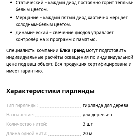
Статический – каждый диод постоянно горит тёплым-
белым цветом.
Мерцание – каждый пятый диод хаотично мерцает
холодным-белым цветом.
Динамический – свечение диодов управляет
контролёр на 8 программ с памятью.
Специалисты компании
Ёлка Тренд
могут подготовить
индивидуальные расчёты освещения по индивидуальной
цене под ваш объект. Вся продукция сертифицирована и
имеет гарантию.
Характеристики гирлянды
Тип гирлянды:
гирлянда для дерева
Назначение:
для деревьев
Количество нитей:
3
шт
Длина одной нити:
20
м