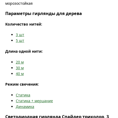
морозостойкая
Параметры гирлянды для дерева
Количество нитей:
3
шт
5
шт
Длина одной нити:
20
м
30
м
40
м
Режим свечения:
Статика
Статика + мерцание
Динамика
Светодиодная гирлянда Спайдер триколор, 3