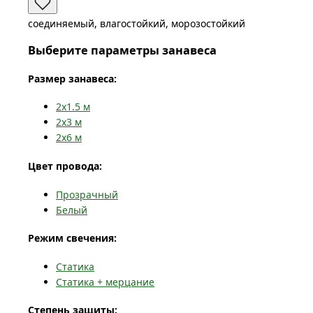
соединяемый, влагостойкий, морозостойкий
Выберите параметры занавеса
Размер занавеса:
2x1.5
м
2x3
м
2x6
м
Цвет провода:
Прозрачный
Белый
Режим свечения:
Статика
Статика + мерцание
Степень защиты: