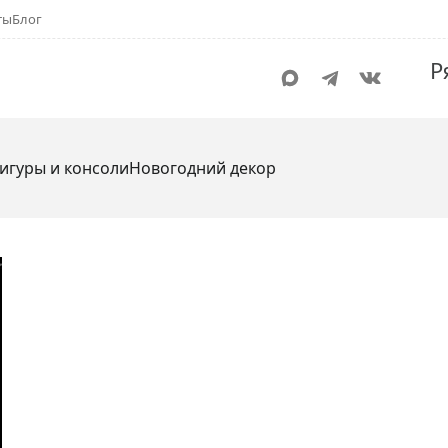
ты
Блог
Р
игуры и консоли
Новогодний декор