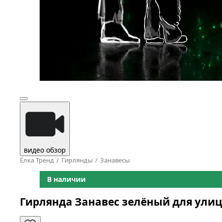
видео обзор
Ёлка Тренд
Гирлянды
Занавесы
В наличии
Гирлянда Занавес зелёный для ули