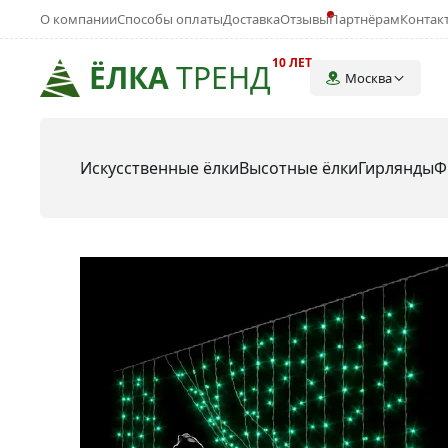
О компании
Способы оплаты
Доставка
Отзывы
Партнёрам
Контак
10 ЛЕТ
ЁЛКА
ТРЕНД
Москва
Искусственные ёлки
Высотные ёлки
Гирлянды
Ф