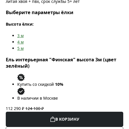
литая хвоя + пвх, срок службы 5+ лет
Выберите параметры ёлки
Высота ёлки:
3
м
4
м
5
м
Ель интерьерная "Финская" высота 3м (цвет
зелёный)
Купить со скидкой
10%
В наличии в Москве
112 290 ₽
124 100 ₽
В КОРЗИНУ