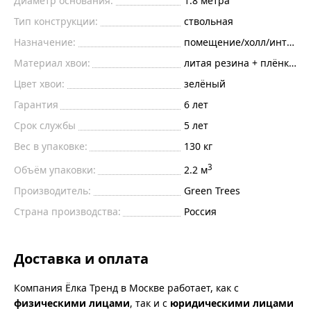
Диаметр основания:
1.8
метра
Тип конструкции:
ствольная
Назначение:
помещение/холл/интерье
Материал хвои:
литая резина + плёнка пв
Цвет хвои:
зелёный
Гарантия
6 лет
Срок службы
5 лет
Вес в упаковке:
130 кг
3
Объём упаковки:
2.2 м
Производитель:
Green Trees
Страна производства:
Россия
Доставка и оплата
Компания Ёлка Тренд в Москве работает, как с
физическими лицами
, так и с
юридическими лицами