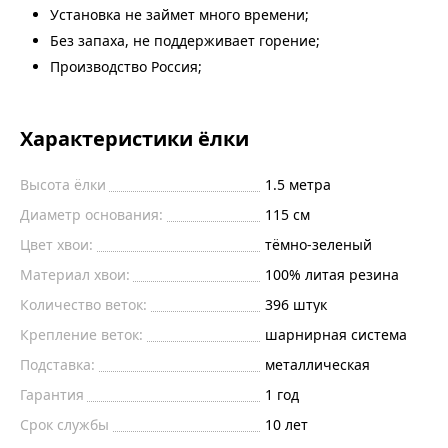
Установка не займет много времени;
Без запаха, не поддерживает горение;
Производство Россия;
Характеристики ёлки
Высота ёлки
1.5
метра
Диаметр основания:
115
см
Цвет хвои:
тёмно-зеленый
Материал хвои:
100% литая резина
Количество веток:
396
штук
Крепление веток:
шарнирная система
Подставка:
металлическая
Гарантия
1 год
Срок службы
10 лет