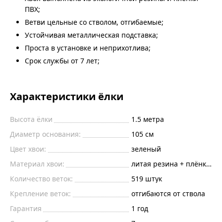
ПВХ;
Ветви цельные со стволом, отгибаемые;
Устойчивая металлическая подставка;
Проста в установке и неприхотлива;
Срок службы от 7 лет;
Характеристики ёлки
Высота ёлки
1.5
метра
Диаметр основания:
105
см
Цвет хвои:
зеленый
Материал хвои:
литая резина + плёнка пв
Количество веток:
519
штук
Крепление веток:
отгибаются от ствола
Гарантия
1 год