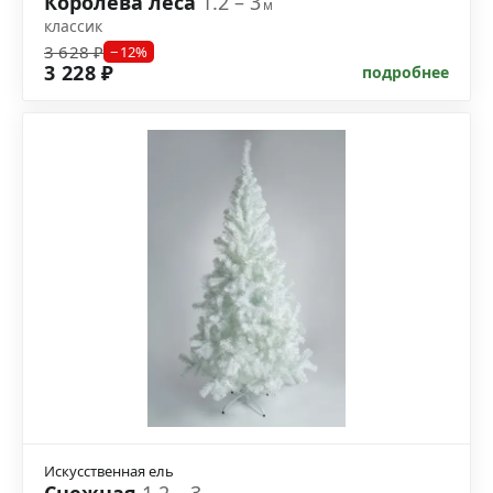
Королева леса
1.2 – 3
м
классик
3 628 ₽
−12%
3 228 ₽
подробнее
Искусственная ель
Снежная
1.2 – 3