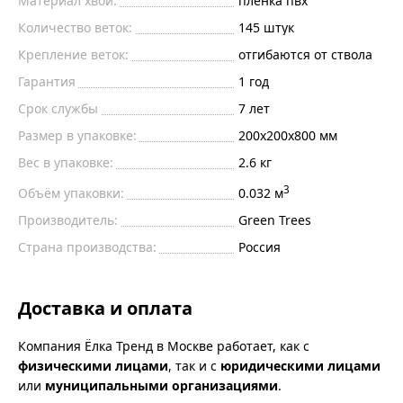
Материал хвои:
плёнка пвх
Количество веток:
145
штук
Крепление веток:
отгибаются от ствола
Гарантия
1 год
Срок службы
7 лет
Размер в упаковке:
200х200х800 мм
Вес в упаковке:
2.6 кг
3
Объём упаковки:
0.032 м
Производитель:
Green Trees
Страна производства:
Россия
Доставка и оплата
Компания Ёлка Тренд в Москве работает, как с
физическими лицами
, так и с
юридическими лицами
или
муниципальными организациями
.