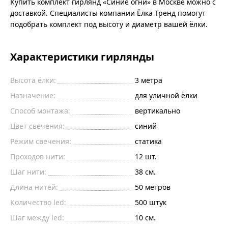
Купить комплект гирлянд «Синие огни» в Москве можно с
доставкой. Специалисты компании Ёлка Тренд помогут
подобрать комплект под высоту и диаметр вашей ёлки.
Характеристики гирлянды
Высота ёлки:
3 метра
Назначение:
для уличной ёлки
Способ монтажа:
вертикально
Цвет свечения:
синий
Режим свечения:
статика
Проходов нити:
12 шт.
Шаг нити:
38 см.
Длина нитей:
50 метров
Количество led:
500 штук
Шаг между led:
10 см.