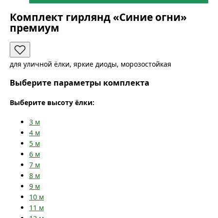
Комплект гирлянд «Синие огни»
премиум
для уличной ёлки, яркие диоды, морозостойкая
Выберите параметры комплекта
Выберите высоту ёлки:
3
м
4
м
5
м
6
м
7
м
8
м
9
м
10
м
11
м