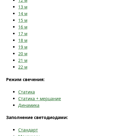
12
м
13
м
14
м
15
м
16
м
17
м
18
м
19
м
20
м
21
м
22
м
Режим свечения:
Статика
Статика + мерцание
Динамика
Заполнение светодиодами:
Стандарт