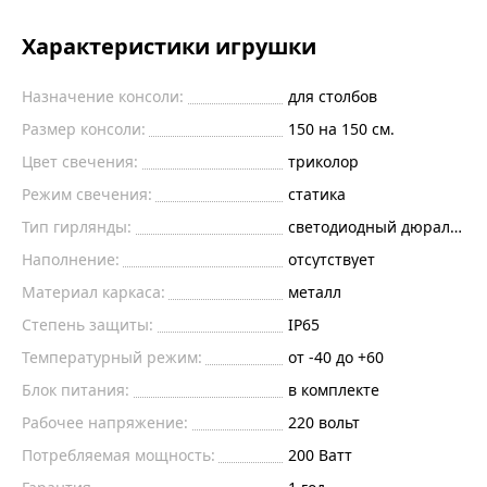
Характеристики игрушки
Назначение консоли:
для столбов
Размер консоли:
150 на 150 см.
Цвет свечения:
триколор
Режим свечения:
статика
Тип гирлянды:
светодиодный дюралайт
Наполнение:
отсутствует
Материал каркаса:
металл
Степень защиты:
IP65
Температурный режим:
от -40 до +60
Блок питания:
в комплекте
Рабочее напряжение:
220
вольт
Потребляемая мощность:
200
Ватт