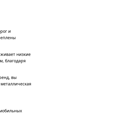
рог и
реплены
рживает низкие
м, благодаря
ренд, вы
 металлическая
омобильных