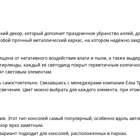
кий декор, который дополнит праздничное убранство аллей, до
собой прочный металлический каркас, на котором надёжно зак
ищена от негативного воздействия влаги и пыли, а также выде
 гирлянды, каждый её светодиод покрыт герметичным колпачко
дят световым элементам.
 самостоятельно. Связавшись с менеджерами компании Ёлка Т
свечения. Цвет можно выбрать для каждого элемента, при этом
ия. Этот тип консолей самый популярный, особенно вдоль авт
екор ярко заметным.
ариант подходит для консолей, расположенных в парках.