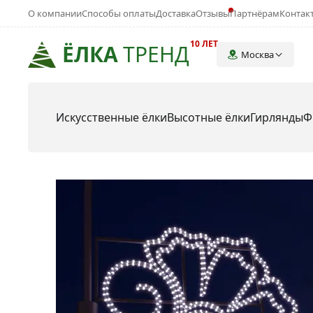
О компании
Способы оплаты
Доставка
Отзывы
Партнёрам
Контак
10 ЛЕТ
ЁЛКА
ТРЕНД
Москва
Искусственные ёлки
Высотные ёлки
Гирлянды
Ф