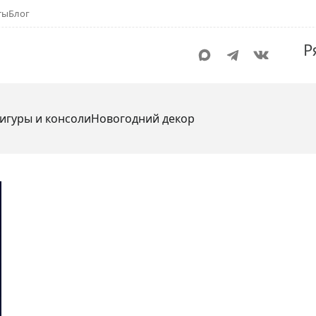
ты
Блог
Р
игуры и консоли
Новогодний декор