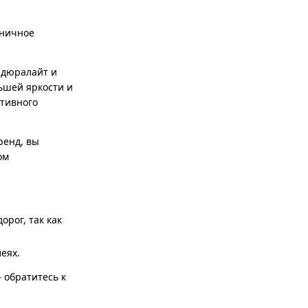
дничное
 дюралайт и
ьшей яркости и
ативного
ренд, вы
ом
рог, так как
еях.
 обратитесь к