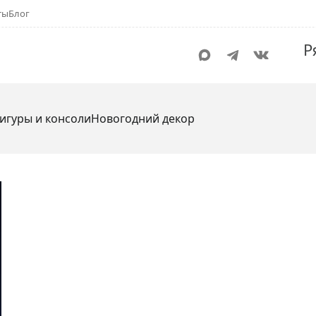
ты
Блог
Р
игуры и консоли
Новогодний декор