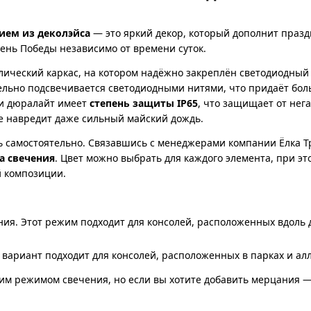
ием из деколэйса
— это яркий декор, который дополнит праз
День Победы независимо от времени суток.
лический каркас, на котором надёжно закреплён светодиодный
ельно подсвечивается светодиодными нитями, что придаёт бол
 и дюралайт имеет
степень защиты IP65
, что защищает от нег
не навредит даже сильный майский дождь.
 самостоятельно. Связавшись с менеджерами компании Ёлка Т
а свечения
. Цвет можно выбрать для каждого элемента, при эт
й композиции.
ия. Этот режим подходит для консолей, расположенных вдоль до
вариант подходит для консолей, расположенных в парках и алл
ким режимом свечения, но если вы хотите добавить мерцания —