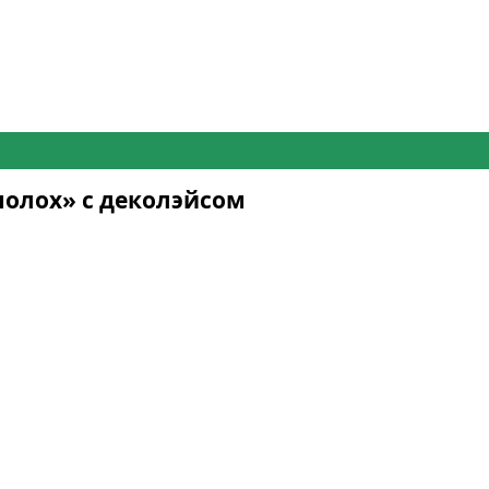
полох» с деколэйсом