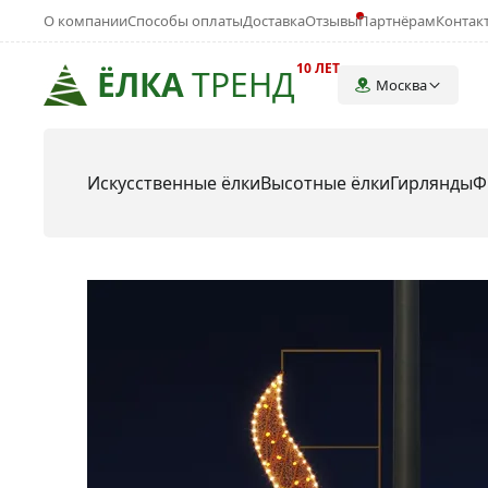
О компании
Способы оплаты
Доставка
Отзывы
Партнёрам
Контак
10 ЛЕТ
ЁЛКА
ТРЕНД
Москва
Искусственные ёлки
Высотные ёлки
Гирлянды
Ф