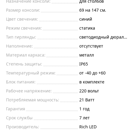
Назначение консоли:
для столбов
Размер консоли:
69 на 147 см.
Цвет свечения:
синий
Режим свечения:
статика
Тип гирлянды:
светодиодный дюралайт
Наполнение:
отсутствует
Материал каркаса:
металл
Степень защиты:
IP65
Температурный режим:
от -40 до +60
Блок питания:
в комплекте
Рабочее напряжение:
220
вольт
Потребляемая мощность:
21
Ватт
Гарантия
1 год
Срок службы
7 лет
Производитель:
Rich LED