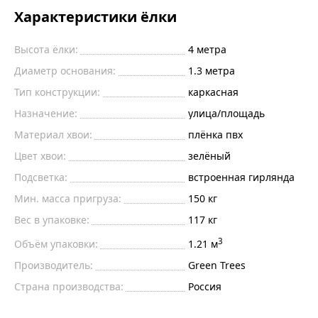
Характеристики ёлки
Высота ёлки:
4
метра
Диаметр основания:
1.3
метра
Тип конструкции:
каркасная
Назначение:
улица/площадь
Материал хвои:
плёнка пвх
Цвет хвои:
зелёный
Подсветка:
встроенная гирлянда
Мин. масса пригруза:
150
кг
Вес в упаковке:
117 кг
3
Объём упаковки:
1.21 м
Производитель:
Green Trees
Страна производства:
Россия