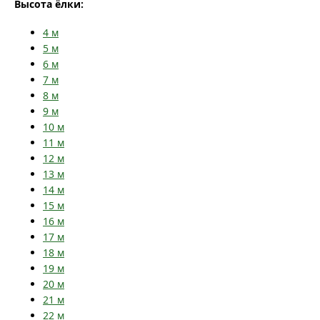
Высота ёлки:
4
м
5
м
6
м
7
м
8
м
9
м
10
м
11
м
12
м
13
м
14
м
15
м
16
м
17
м
18
м
19
м
20
м
21
м
22
м